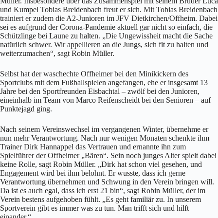
Müller. Insbesondere über das Zusammenspiel mit seinem Bruder Luca
und Kumpel Tobias Breidenbach freut er sich. Mit Tobias Breidenbach
trainiert er zudem die A2-Junioren im JFV Dietkirchen/Offheim. Dabei
sei es aufgrund der Corona-Pandemie aktuell gar nicht so einfach, die
Schützlinge bei Laune zu halten. „Die Ungewissheit macht die Sache
natürlich schwer. Wir appellieren an die Jungs, sich fit zu halten und
weiterzumachen“, sagt Robin Müller.
Selbst hat der waschechte Offheimer bei den Minikickern des
Sportclubs mit dem Fußballspielen angefangen, ehe er insgesamt 13
Jahre bei den Sportfreunden Eisbachtal – zwölf bei den Junioren,
eineinhalb im Team von Marco Reifenscheidt bei den Senioren – auf
Punktejagd ging.
Nach seinem Vereinswechsel im vergangenen Winter, übernehme er
nun mehr Verantwortung. Nach nur wenigen Monaten schenkte ihm
Trainer Dirk Hannappel das Vertrauen und ernannte ihn zum
Spielführer der Offheimer „Bären“. Sein noch junges Alter spielt dabei
keine Rolle, sagt Robin Müller. „Dirk hat schon viel gesehen, und
Engagement wird bei ihm belohnt. Er wusste, dass ich gerne
Verantwortung übernehmen und Schwung in den Verein bringen will.
Da ist es auch egal, dass ich erst 21 bin“, sagt Robin Müller, der im
Verein bestens aufgehoben fühlt. „Es geht familiär zu. In unserem
Sportverein gibt es immer was zu tun. Man trifft sich und hilft
einander.“