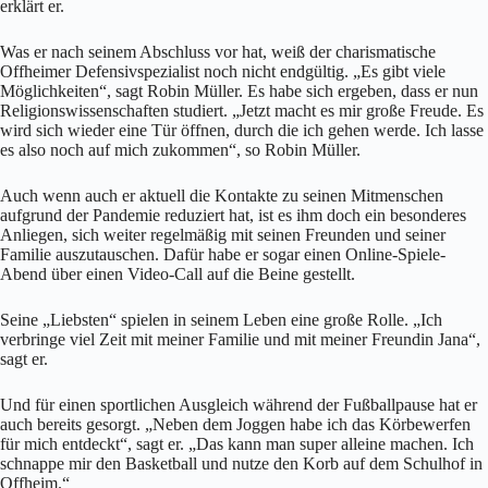
erklärt er.
Was er nach seinem Abschluss vor hat, weiß der charismatische
Offheimer Defensivspezialist noch nicht endgültig. „Es gibt viele
Möglichkeiten“, sagt Robin Müller. Es habe sich ergeben, dass er nun
Religionswissenschaften studiert. „Jetzt macht es mir große Freude. Es
wird sich wieder eine Tür öffnen, durch die ich gehen werde. Ich lasse
es also noch auf mich zukommen“, so Robin Müller.
Auch wenn auch er aktuell die Kontakte zu seinen Mitmenschen
aufgrund der Pandemie reduziert hat, ist es ihm doch ein besonderes
Anliegen, sich weiter regelmäßig mit seinen Freunden und seiner
Familie auszutauschen. Dafür habe er sogar einen Online-Spiele-
Abend über einen Video-Call auf die Beine gestellt.
Seine „Liebsten“ spielen in seinem Leben eine große Rolle. „Ich
verbringe viel Zeit mit meiner Familie und mit meiner Freundin Jana“,
sagt er.
Und für einen sportlichen Ausgleich während der Fußballpause hat er
auch bereits gesorgt. „Neben dem Joggen habe ich das Körbewerfen
für mich entdeckt“, sagt er. „Das kann man super alleine machen. Ich
schnappe mir den Basketball und nutze den Korb auf dem Schulhof in
Offheim.“