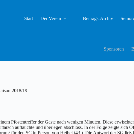
Start
Der Verein
Beitrags-Archiv
Senior
Sponsoren
B
aison 2018/19
inem Pfostentreffer der Gäste nach wenigen Minuten. Diese erwischten 
ttarsch auftauchte und überlegen abschloss. In der Folge zeigte sich 
Führung für den SC in Person von Heibel (43.). Die Antwort der SG ließ