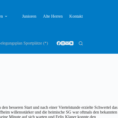
en
Junioren
Alte Herren
Kontakt
elegungsplan Sportplätze (*)
den besseren Start und nach einer Viertelstunde erzielte Schwertel das
Offheim willensstärker und die heimische SG war oftmals den bekannten
 keine Minute auf sich warten und Felix Klaner konnte den