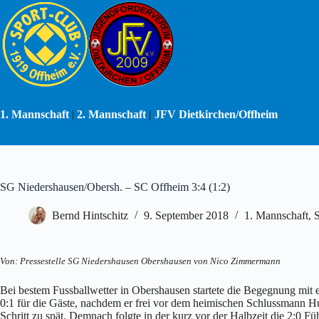
Zum
Inhalt
springen
1. Mannschaft
|
2. Mannschaft
|
JFV Dietkirchen/Offheim
SG Niedershausen/Obersh. – SC Offheim 3:4 (1:2)
Bernd Hintschitz
9. September 2018
1. Mannschaft
,
S
Von: Pressestelle SG Niedershausen Obershausen von Nico Zimmermann
Bei bestem Fussballwetter in Obershausen startete die Begegnung mit e
0:1 für die Gäste, nachdem er frei vor dem heimischen Schlussmann Hu
Schritt zu spät. Demnach folgte in der kurz vor der Halbzeit die 2:0 