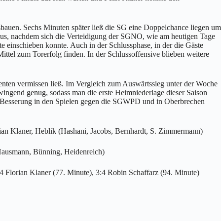
usbauen. Sechs Minuten später ließ die SG eine Doppelchance liegen um
Klaus, nachdem sich die Verteidigung der SGNO, wie am heutigen Tage
te einschieben konnte. Auch in der Schlussphase, in der die Gäste
ittel zum Torerfolg finden. In der Schlussoffensive blieben weitere
henten vermissen ließ. Im Vergleich zum Auswärtssieg unter der Woche
 zwingend genug, sodass man die erste Heimniederlage dieser Saison
her Besserung in den Spielen gegen die SGWPD und in Oberbrechen
rian Klaner, Heblik (Hashani, Jacobs, Bernhardt, S. Zimmermann)
 Hausmann, Bünning, Heidenreich)
:4 Florian Klaner (77. Minute), 3:4 Robin Schaffarz (94. Minute)