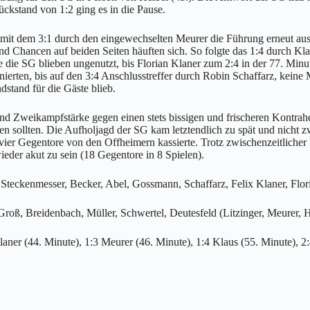
ckstand von 1:2 ging es in die Pause.
te mit dem 3:1 durch den eingewechselten Meurer die Führung erneut a
und Chancen auf beiden Seiten häuften sich. So folgte das 1:4 durch 
e die SG blieben ungenutzt, bis Florian Klaner zum 2:4 in der 77. Minu
ierten, bis auf den 3:4 Anschlusstreffer durch Robin Schaffarz, keine M
dstand für die Gäste blieb.
 und Zweikampfstärke gegen einen stets bissigen und frischeren Kontra
den sollten. Die Aufholjagd der SG kam letztendlich zu spät und nicht
n vier Gegentore von den Offheimern kassierte. Trotz zwischenzeitlic
der akut zu sein (18 Gegentore in 8 Spielen).
Steckenmesser, Becker, Abel, Gossmann, Schaffarz, Felix Klaner, Flo
roß, Breidenbach, Müller, Schwertel, Deutesfeld (Litzinger, Meurer,
laner (44. Minute), 1:3 Meurer (46. Minute), 1:4 Klaus (55. Minute), 2