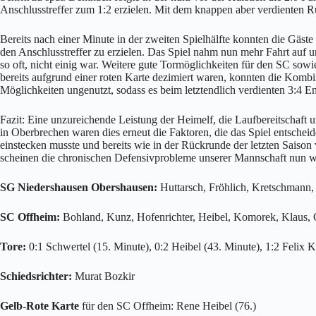
Anschlusstreffer zum 1:2 erzielen. Mit dem knappen aber verdienten Rü
Bereits nach einer Minute in der zweiten Spielhälfte konnten die Gäs
den Anschlusstreffer zu erzielen. Das Spiel nahm nun mehr Fahrt auf 
so oft, nicht einig war. Weitere gute Tormöglichkeiten für den SC sowi
bereits aufgrund einer roten Karte dezimiert waren, konnten die Kombin
Möglichkeiten ungenutzt, sodass es beim letztendlich verdienten 3:4 En
Fazit: Eine unzureichende Leistung der Heimelf, die Laufbereitschaft
in Oberbrechen waren dies erneut die Faktoren, die das Spiel entschei
einstecken musste und bereits wie in der Rückrunde der letzten Saiso
scheinen die chronischen Defensivprobleme unserer Mannschaft nun wie
SG Niedershausen Obershausen:
Huttarsch, Fröhlich, Kretschmann, 
SC Offheim:
Bohland, Kunz, Hofenrichter, Heibel, Komorek, Klaus, G
Tore:
0:1 Schwertel (15. Minute), 0:2 Heibel (43. Minute), 1:2 Felix K
Schiedsrichter:
Murat Bozkir
Gelb-Rote Karte
für den SC Offheim: Rene Heibel (76.)