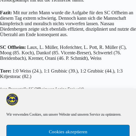
Fazit:
Mit nur zehn Mann wurde die Aufgabe für den SC Offheim an
diesem Tag extrem schwierig. Dennoch kann sich die Mannschaft
kämpferisch und moralisch nichts vorwerfen lassen. Nassau
Diedenbergen zeigte sich ebenfalls effizient, diszipliniert und nutzte die
Überzahl am Ende konsequent aus.
SC Offheim:
Laux, L. Müller, Hoferichter, L. Pott, R. Müller (C),
Moog (85. Koch), Dankof (85. Vicente-Breser), Schwertel (76.
Breidenbach), Kremer, Orani (46. P. Schmidt), Weiss
Tore:
1:0 Weiss (24.), 1:1 Grubisic (39.), 1:2 Grubisic (44.), 1:3
Krijestorac (82.)
(von Pressestelle SC Offheim von Lorina Freiwald)
Wir verwenden Cookies, um unsere Website und unseren Service zu optimieren.
VORHERIGER
NÄCHSTER
Cookies akzeptieren