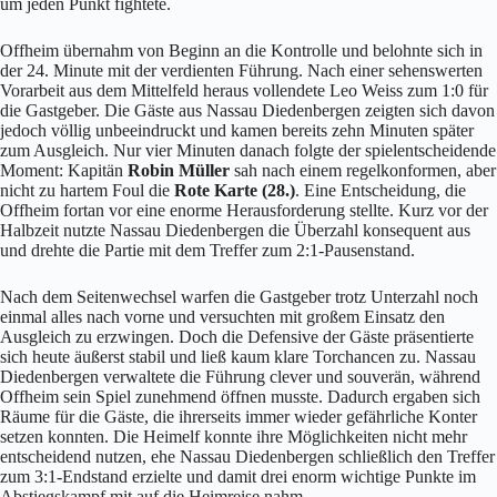
um jeden Punkt fightete.
Offheim übernahm von Beginn an die Kontrolle und belohnte sich in
der 24. Minute mit der verdienten Führung. Nach einer sehenswerten
Vorarbeit aus dem Mittelfeld heraus vollendete Leo Weiss zum 1:0 für
die Gastgeber. Die Gäste aus Nassau Diedenbergen zeigten sich davon
jedoch völlig unbeeindruckt und kamen bereits zehn Minuten später
zum Ausgleich. Nur vier Minuten danach folgte der spielentscheidende
Moment: Kapitän
Robin Müller
sah nach einem regelkonformen, aber
nicht zu hartem Foul die
Rote Karte (28.)
. Eine Entscheidung, die
Offheim fortan vor eine enorme Herausforderung stellte. Kurz vor der
Halbzeit nutzte Nassau Diedenbergen die Überzahl konsequent aus
und drehte die Partie mit dem Treffer zum 2:1-Pausenstand.
Nach dem Seitenwechsel warfen die Gastgeber trotz Unterzahl noch
einmal alles nach vorne und versuchten mit großem Einsatz den
Ausgleich zu erzwingen. Doch die Defensive der Gäste präsentierte
sich heute äußerst stabil und ließ kaum klare Torchancen zu. Nassau
Diedenbergen verwaltete die Führung clever und souverän, während
Offheim sein Spiel zunehmend öffnen musste. Dadurch ergaben sich
Räume für die Gäste, die ihrerseits immer wieder gefährliche Konter
setzen konnten. Die Heimelf konnte ihre Möglichkeiten nicht mehr
entscheidend nutzen, ehe Nassau Diedenbergen schließlich den Treffer
zum 3:1-Endstand erzielte und damit drei enorm wichtige Punkte im
Abstiegskampf mit auf die Heimreise nahm.