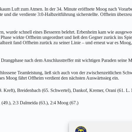
 kaum Luft zum Atmen. In der 34. Minute eröffnete Moog nach Vorarbei
chte und die verdiente 3:0-Halbzeitführung sicherstellte. Offheim überz
, wurde schnell eines Besseren belehrt. Erbenheim kam wie ausgewechs
ser Phase wirkte Offheim ungeordnet und ließ den Gegner zurück ins Sp
albzeit fand Offheim zurück zu seiner Linie – und erneut war es Moog, 
Drangphase nach dem Anschlusstreffer mit wichtigen Paraden seine Man
chlossene Teamleistung, ließ sich auch von der zwischenzeitlichen Sc
es Moog fährt Offheim verdient den nächsten Auswärtssieg ein.
 Kreft), Breidenbach (65. Schwertel), Dankof, Kremer, Orani (61. L. M
 (49.), 2:3 Dalmeida (63.), 2:4 Moog (67.)