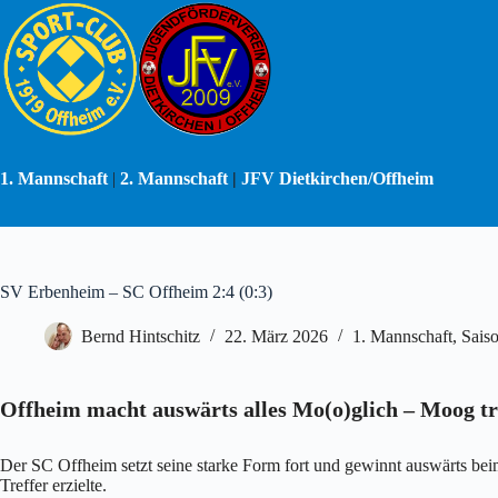
Zum
Inhalt
springen
1. Mannschaft
|
2. Mannschaft
|
JFV Dietkirchen/Offheim
SV Erbenheim – SC Offheim 2:4 (0:3)
Bernd Hintschitz
22. März 2026
1. Mannschaft
,
Sais
Offheim macht auswärts alles Mo(o)glich – Moog tri
Der SC Offheim setzt seine starke Form fort und gewinnt auswärts b
Treffer erzielte.