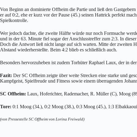
Von Beginn an dominierte Offheim die Partie und ließ den Gastgebern
er auf 0:2, ehe er kurz vor der Pause (45.) seinen Hattrick perfekt ma
Spielkontrolle.
Wer jedoch dachte, die zweite Hälfte würde nur noch Formsache werden
und in der 63. Minute fiel sogar der Anschlusstreffer zum 2:3. In die
Doch die Antwort ließ nicht lange auf sich warten. Mitte der zweiten H
Abstand wiederherstellte. Beim 4:2 blieb es schließlich auch.
Besonders hervorzuheben ist zudem Torhüter Raphael Laux, der in der 
Fazit:
Der SC Offheim zeigte über weite Strecken eine starke und ges
Kampfgeist, Spielfreude und Fitness sowie einem überragenden Johann
SC Offheim:
Laux, Hoferichter, Rademacher, R. Müller (C), Moog (89.
Tore:
0:1 Moog (34.), 0:2 Moog (38.), 0:3 Moog (45.), 1:3 Elbakkaoui
(von Pressestelle SC Offheim von Lorina Freiwald)