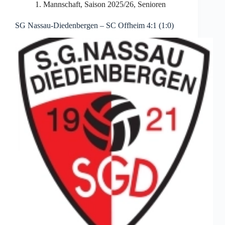
1. Mannschaft
,
Saison 2025/26
,
Senioren
SG Nassau-Diedenbergen – SC Offheim 4:1 (1:0)